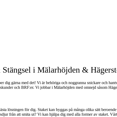
 Stängsel i Mälarhöjden & Hägers
lper dig gärna med det! Vi är behöriga och noggranna snickare och hantve
retagskunder och BRF:er. Vi jobbar i Mälarhöjden med omnejd såsom Hä
en bästa lösningen för dig. Staket kan byggas på många olika sätt beroende
husdjur från att smita ut? Vi kan hjälpa dig med alla former av staket. Vå