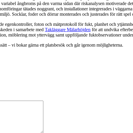
 variabel ångbroms på den varma sidan där riskanalysen motiverade det
föringar tätades noggrant, och installationer integrerades i väggarna ut
iljö. Socklar, foder och dörrar monterades och justerades för rätt spel 
 egenkontroller, foton och mätprotokoll för fukt, planhet och ytjämnhe
 skeden i samarbete med
Takläggare Mälarhöjden
för att undvika efter
ion, möblering mot yttervägg samt uppföljande fuktobservationer under
sätt – vi bokar gärna ett platsbesök och går igenom möjligheterna.