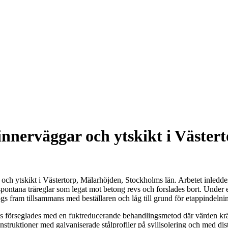
innerväggar och ytskikt i Väster
ch ytskikt i Västertorp, Mälarhöjden, Stockholms län. Arbetet inleddes
ch spontana träreglar som legat mot betong revs och forslades bort. Un
 fram tillsammans med beställaren och låg till grund för etappindelning
is förseglades med en fuktreducerande behandlingsmetod där värden kräv
truktioner med galvaniserade stålprofiler på syllisolering och med dista