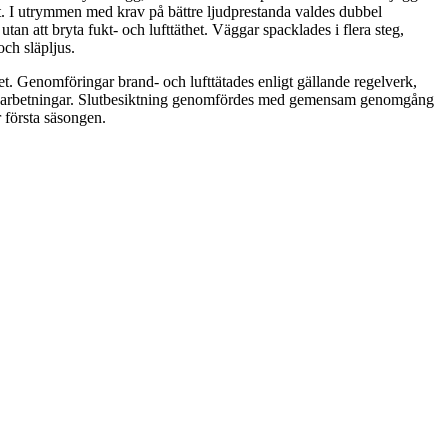
. I utrymmen med krav på bättre ljudprestanda valdes dubbel
an att bryta fukt- och lufttäthet. Väggar spacklades i flera steg,
och släpljus.
t. Genomföringar brand- och lufttätades enligt gällande regelverk,
bearbetningar. Slutbesiktning genomfördes med gemensam genomgång
 första säsongen.