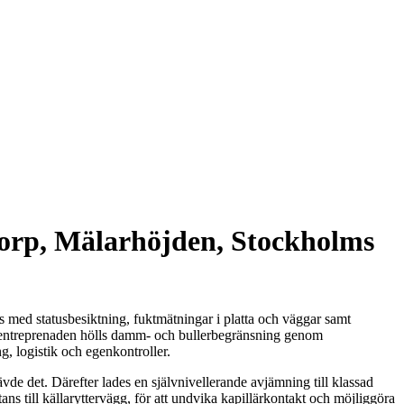
torp, Mälarhöjden, Stockholms
 med statusbesiktning, fuktmätningar i platta och väggar samt
der entreprenaden hölls damm- och bullerbegränsning genom
, logistik och egenkontroller.
de det. Därefter lades en självnivellerande avjämning till klassad
ns till källaryttervägg, för att undvika kapillärkontakt och möjliggöra