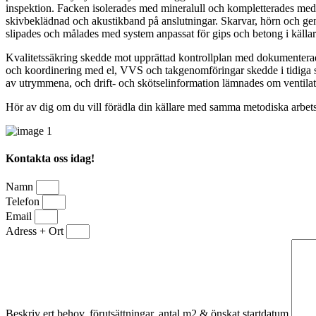
inspektion. Facken isolerades med mineralull och kompletterades med
skivbeklädnad och akustikband på anslutningar. Skarvar, hörn och genom
slipades och målades med system anpassat för gips och betong i källarm
Kvalitetssäkring skedde mot upprättad kontrollplan med dokumenterade
och koordinering med el, VVS och takgenomföringar skedde i tidiga
av utrymmena, och drift- och skötselinformation lämnades om ventilat
Hör av dig om du vill förädla din källare med samma metodiska arbets
Kontakta oss idag!
Namn
Telefon
Email
Adress + Ort
Beskriv ert behov, förutsättningar, antal m2 & önskat startdatum