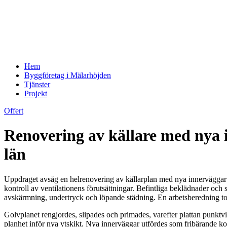
Hem
Byggföretag i Mälarhöjden
Tjänster
Projekt
Offert
Renovering av källare med nya 
län
Uppdraget avsåg en helrenovering av källarplan med nya innerväggar o
kontroll av ventilationens förutsättningar. Befintliga beklädnader o
avskärmning, undertryck och löpande städning. En arbetsberedning togs
Golvplanet rengjordes, slipades och primades, varefter plattan punktv
planhet inför nya ytskikt. Nya innerväggar utfördes som fribärande kons