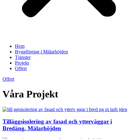
Hem
Byggföretag i Mälarhöjden
Tjänster
Projekt
Offert
Offert
Våra Projekt
Tilläggsisolering av fasad och ytterväggar i
Bredäng, Mälarhöjden