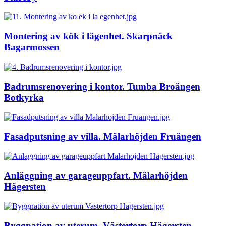
Montering av kök i lägenhet. Skarpnäck
Bagarmossen
Badrumsrenovering i kontor. Tumba Broängen
Botkyrka
Fasadputsning av villa. Mälarhöjden Fruängen
Anläggning av garageuppfart. Mälarhöjden
Hägersten
Byggnation av uterum. Västertorp Hägersten