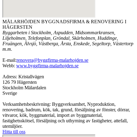
MÄLARHÖJDEN BYGGNADSFIRMA & RENOVERING I
HÄGERSTEN
Byggarbeten i Stockholm, Aspudden, Midsommarkransen,
Liljeholmen, Telefonplan, Gröndal, Skärholmen, Huddinge,
Fruängen, Älvsjö, Västberga, Årsta, Enskede, Segeltorp, Västertorp
m.m.
E-mail:
renovera@byggfirma-malarhojden.se
Webb:
www.byggfirma-malarhojden.se
Adress: Kristallvägen
126 79 Hägersten
Stockholm Mälardalen
Sverige
Verksamhetsbeskrivning: Byggverksamhet, Nyproduktion,
renovering, badrum, kök, tak, grund, försäljning av fönster, dörrar,
vitvaror, kök, byggmaterial, import av byggmaterial,
fastighetsskötsel, försäljning och uthyrning av fastigheter, attefall,
utemiljöer.
Hitta till oss