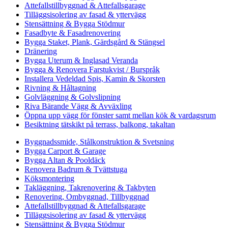
Attefallstillbyggnad & Attefallsgarage
Tilläggsisolering av fasad & yttervägg
Stensättning & Bygga Stödmur
Fasadbyte & Fasadrenovering
Bygga Staket, Plank, Gärdsgård & Stängsel
Dränering
Bygga Uterum & Inglasad Veranda
Bygga & Renovera Farstukvist / Burspråk
Installera Vedeldad Spis, Kamin & Skorsten
Rivning & Håltagning
Golvläggning & Golvslipning
Riva Bärande Vägg & Avväxling
Öppna upp vägg för fönster samt mellan kök & vardagsrum
Besiktning tätskikt på terrass, balkong, takaltan
Byggnadssmide, Stålkonstruktion & Svetsning
Bygga Carport & Garage
Bygga Altan & Pooldäck
Renovera Badrum & Tvättstuga
Köksmontering
Takläggning, Takrenovering & Takbyten
Renovering, Ombyggnad, Tillbyggnad
Attefallstillbyggnad & Attefallsgarage
Tilläggsisolering av fasad & yttervägg
Stensättning & Bygga Stödmur