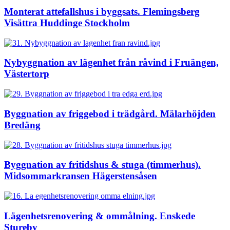
Monterat attefallshus i byggsats. Flemingsberg
Visättra Huddinge Stockholm
Nybyggnation av lägenhet från råvind i Fruängen,
Västertorp
Byggnation av friggebod i trädgård. Mälarhöjden
Bredäng
Byggnation av fritidshus & stuga (timmerhus).
Midsommarkransen Hägerstensåsen
Lägenhetsrenovering & ommålning. Enskede
Stureby