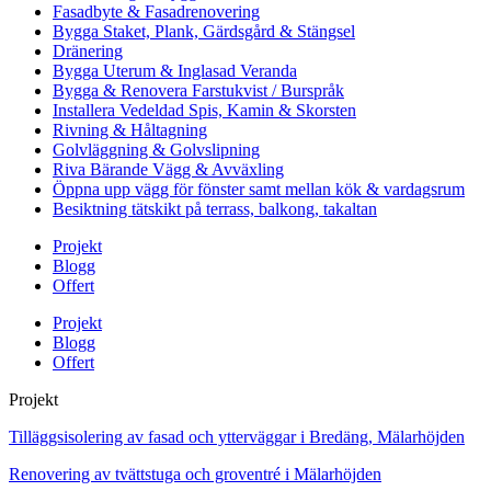
Fasadbyte & Fasadrenovering
Bygga Staket, Plank, Gärdsgård & Stängsel
Dränering
Bygga Uterum & Inglasad Veranda
Bygga & Renovera Farstukvist / Burspråk
Installera Vedeldad Spis, Kamin & Skorsten
Rivning & Håltagning
Golvläggning & Golvslipning
Riva Bärande Vägg & Avväxling
Öppna upp vägg för fönster samt mellan kök & vardagsrum
Besiktning tätskikt på terrass, balkong, takaltan
Projekt
Blogg
Offert
Projekt
Blogg
Offert
Projekt
Tilläggsisolering av fasad och ytterväggar i Bredäng, Mälarhöjden
Renovering av tvättstuga och groventré i Mälarhöjden