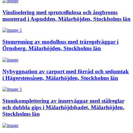
Vindisolering med sprutcellulosa och ångbroms
monterad i Aspudden, Mälarhöjden, Stockholms län
Stomresning av modulhus med träregelväggar i
Örnsberg, Mälarhöjden, Stockholms län
Nybyggnation av carport med förråd och sedumtak
i Hägerstensåsen, Mälarhöjden, Stockholms län
Stomkomplettering av innerväggar med stålreglar
och dubbla gips i Mälarhöjdsbadet, Mälarhöjden,
Stockholms län