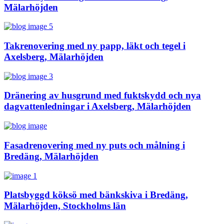
Mälarhöjden
Takrenovering med ny papp, läkt och tegel i
Axelsberg, Mälarhöjden
Dränering av husgrund med fuktskydd och nya
dagvattenledningar i Axelsberg, Mälarhöjden
Fasadrenovering med ny puts och målning i
Bredäng, Mälarhöjden
Platsbyggd köksö med bänkskiva i Bredäng,
Mälarhöjden, Stockholms län