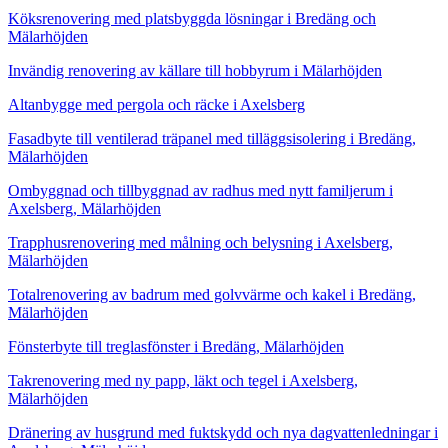
Köksrenovering med platsbyggda lösningar i Bredäng och
Mälarhöjden
Invändig renovering av källare till hobbyrum i Mälarhöjden
Altanbygge med pergola och räcke i Axelsberg
Fasadbyte till ventilerad träpanel med tilläggsisolering i Bredäng,
Mälarhöjden
Ombyggnad och tillbyggnad av radhus med nytt familjerum i
Axelsberg, Mälarhöjden
Trapphusrenovering med målning och belysning i Axelsberg,
Mälarhöjden
Totalrenovering av badrum med golvvärme och kakel i Bredäng,
Mälarhöjden
Fönsterbyte till treglasfönster i Bredäng, Mälarhöjden
Takrenovering med ny papp, läkt och tegel i Axelsberg,
Mälarhöjden
Dränering av husgrund med fuktskydd och nya dagvattenledningar i