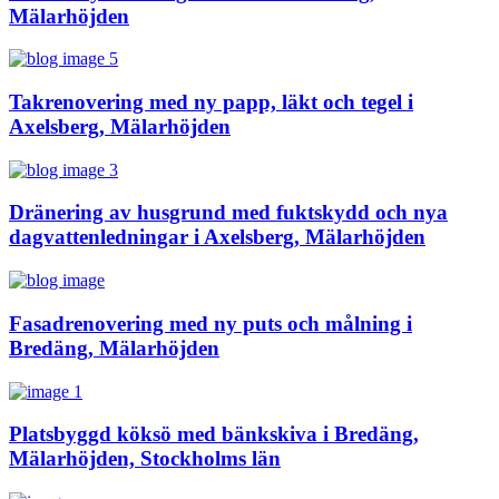
Mälarhöjden
Takrenovering med ny papp, läkt och tegel i
Axelsberg, Mälarhöjden
Dränering av husgrund med fuktskydd och nya
dagvattenledningar i Axelsberg, Mälarhöjden
Fasadrenovering med ny puts och målning i
Bredäng, Mälarhöjden
Platsbyggd köksö med bänkskiva i Bredäng,
Mälarhöjden, Stockholms län