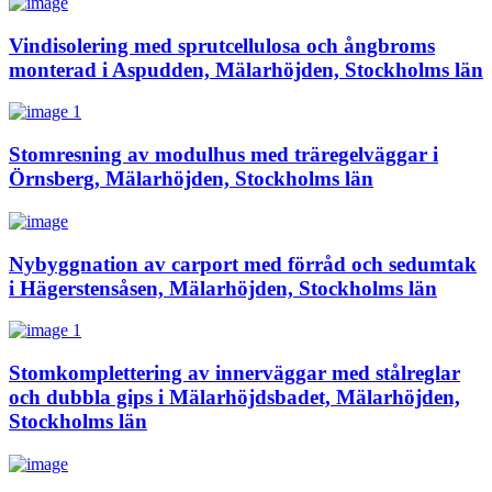
Vindisolering med sprutcellulosa och ångbroms
monterad i Aspudden, Mälarhöjden, Stockholms län
Stomresning av modulhus med träregelväggar i
Örnsberg, Mälarhöjden, Stockholms län
Nybyggnation av carport med förråd och sedumtak
i Hägerstensåsen, Mälarhöjden, Stockholms län
Stomkomplettering av innerväggar med stålreglar
och dubbla gips i Mälarhöjdsbadet, Mälarhöjden,
Stockholms län