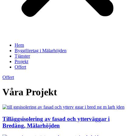
Hem
Byggföretag i Mälarhöjden
Tjänster
Projekt
Offert
Offert
Våra Projekt
Tilläggsisolering av fasad och ytterväggar i
Bredäng, Mälarhöjden