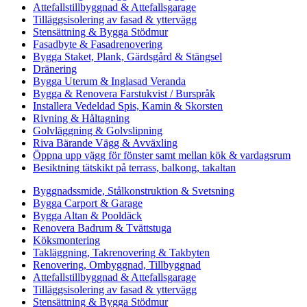
Attefallstillbyggnad & Attefallsgarage
Tilläggsisolering av fasad & yttervägg
Stensättning & Bygga Stödmur
Fasadbyte & Fasadrenovering
Bygga Staket, Plank, Gärdsgård & Stängsel
Dränering
Bygga Uterum & Inglasad Veranda
Bygga & Renovera Farstukvist / Burspråk
Installera Vedeldad Spis, Kamin & Skorsten
Rivning & Håltagning
Golvläggning & Golvslipning
Riva Bärande Vägg & Avväxling
Öppna upp vägg för fönster samt mellan kök & vardagsrum
Besiktning tätskikt på terrass, balkong, takaltan
Byggnadssmide, Stålkonstruktion & Svetsning
Bygga Carport & Garage
Bygga Altan & Pooldäck
Renovera Badrum & Tvättstuga
Köksmontering
Takläggning, Takrenovering & Takbyten
Renovering, Ombyggnad, Tillbyggnad
Attefallstillbyggnad & Attefallsgarage
Tilläggsisolering av fasad & yttervägg
Stensättning & Bygga Stödmur