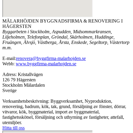
MÄLARHÖJDEN BYGGNADSFIRMA & RENOVERING I
HÄGERSTEN
Byggarbeten i Stockholm, Aspudden, Midsommarkransen,
Liljeholmen, Telefonplan, Gröndal, Skärholmen, Huddinge,
Fruängen, Älvsjö, Västberga, Årsta, Enskede, Segeltorp, Västertorp
m.m.
E-mail:
renovera@byggfirma-malarhojden.se
Webb:
www.byggfirma-malarhojden.se
Adress: Kristallvägen
126 79 Hägersten
Stockholm Mälardalen
Sverige
Verksamhetsbeskrivning: Byggverksamhet, Nyproduktion,
renovering, badrum, kök, tak, grund, försäljning av fönster, dörrar,
vitvaror, kök, byggmaterial, import av byggmaterial,
fastighetsskötsel, försäljning och uthyrning av fastigheter, attefall,
utemiljöer.
Hitta till oss