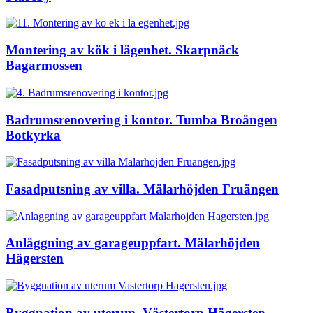
Montering av kök i lägenhet. Skarpnäck
Bagarmossen
Badrumsrenovering i kontor. Tumba Broängen
Botkyrka
Fasadputsning av villa. Mälarhöjden Fruängen
Anläggning av garageuppfart. Mälarhöjden
Hägersten
Byggnation av uterum. Västertorp Hägersten