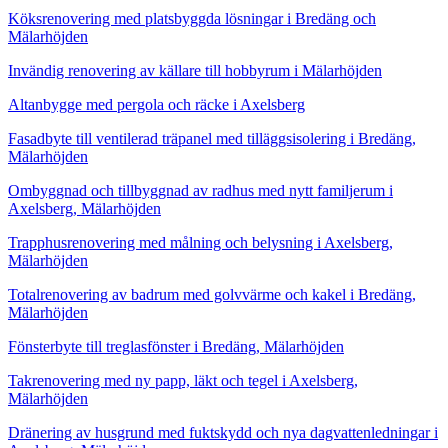
Köksrenovering med platsbyggda lösningar i Bredäng och
Mälarhöjden
Invändig renovering av källare till hobbyrum i Mälarhöjden
Altanbygge med pergola och räcke i Axelsberg
Fasadbyte till ventilerad träpanel med tilläggsisolering i Bredäng,
Mälarhöjden
Ombyggnad och tillbyggnad av radhus med nytt familjerum i
Axelsberg, Mälarhöjden
Trapphusrenovering med målning och belysning i Axelsberg,
Mälarhöjden
Totalrenovering av badrum med golvvärme och kakel i Bredäng,
Mälarhöjden
Fönsterbyte till treglasfönster i Bredäng, Mälarhöjden
Takrenovering med ny papp, läkt och tegel i Axelsberg,
Mälarhöjden
Dränering av husgrund med fuktskydd och nya dagvattenledningar i