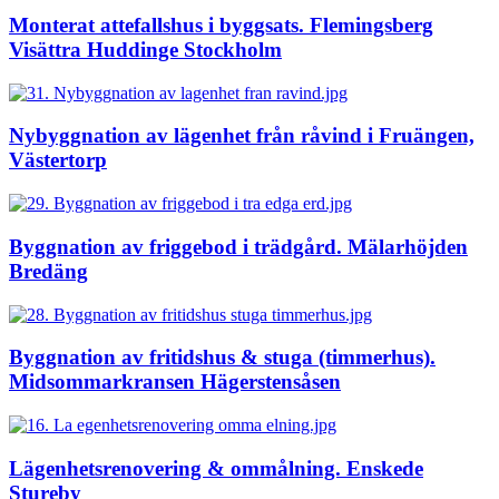
Monterat attefallshus i byggsats. Flemingsberg
Visättra Huddinge Stockholm
Nybyggnation av lägenhet från råvind i Fruängen,
Västertorp
Byggnation av friggebod i trädgård. Mälarhöjden
Bredäng
Byggnation av fritidshus & stuga (timmerhus).
Midsommarkransen Hägerstensåsen
Lägenhetsrenovering & ommålning. Enskede
Stureby