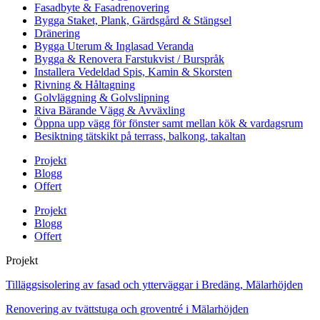
Fasadbyte & Fasadrenovering
Bygga Staket, Plank, Gärdsgård & Stängsel
Dränering
Bygga Uterum & Inglasad Veranda
Bygga & Renovera Farstukvist / Burspråk
Installera Vedeldad Spis, Kamin & Skorsten
Rivning & Håltagning
Golvläggning & Golvslipning
Riva Bärande Vägg & Avväxling
Öppna upp vägg för fönster samt mellan kök & vardagsrum
Besiktning tätskikt på terrass, balkong, takaltan
Projekt
Blogg
Offert
Projekt
Blogg
Offert
Projekt
Tilläggsisolering av fasad och ytterväggar i Bredäng, Mälarhöjden
Renovering av tvättstuga och groventré i Mälarhöjden